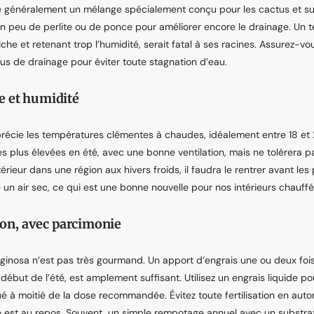
ise généralement un mélange spécialement conçu pour les cactus et s
un peu de perlite ou de ponce pour améliorer encore le drainage. Un t
iche et retenant trop l’humidité, serait fatal à ses racines. Assurez-vo
s de drainage pour éviter toute stagnation d’eau.
 et humidité
récie les températures clémentes à chaudes, idéalement entre 18 et 2
 plus élevées en été, avec une bonne ventilation, mais ne tolérera pas
térieur dans une région aux hivers froids, il faudra le rentrer avant le
re un air sec, ce qui est une bonne nouvelle pour nos intérieurs chauffé
tion, avec parcimonie
ginosa n’est pas très gourmand. Un apport d’engrais une ou deux fois
début de l’été, est amplement suffisant. Utilisez un engrais liquide po
ué à moitié de la dose recommandée. Évitez toute fertilisation en auto
e est au repos. Souvent, un simple rempotage annuel avec un substrat f