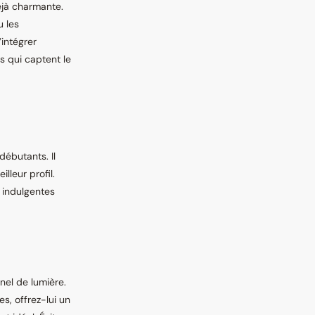
éjà charmante.
u les
intégrer
s qui captent le
débutants. Il
lleur profil.
 indulgentes
nel de lumière.
s, offrez-lui un