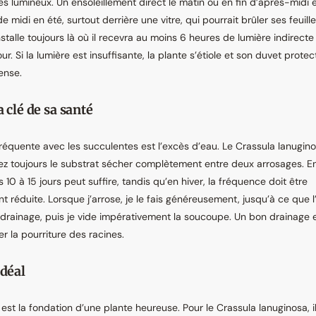
 lumineux. Un ensoleillement direct le matin ou en fin d’après-midi es
 de midi en été, surtout derrière une vitre, qui pourrait brûler ses feuil
installe toujours là où il recevra au moins 6 heures de lumière indirecte
our. Si la lumière est insuffisante, la plante s’étiole et son duvet prote
ense.
a clé de sa santé
 fréquente avec les succulentes est l’excès d’eau. Le Crassula lanugino
ez toujours le substrat sécher complètement entre deux arrosages. En
 10 à 15 jours peut suffire, tandis qu’en hiver, la fréquence doit être
 réduite. Lorsque j’arrose, je le fais généreusement, jusqu’à ce que l
 drainage, puis je vide impérativement la soucoupe. Un bon drainage
er la pourriture des racines.
idéal
est la fondation d’une plante heureuse. Pour le Crassula lanuginosa, il