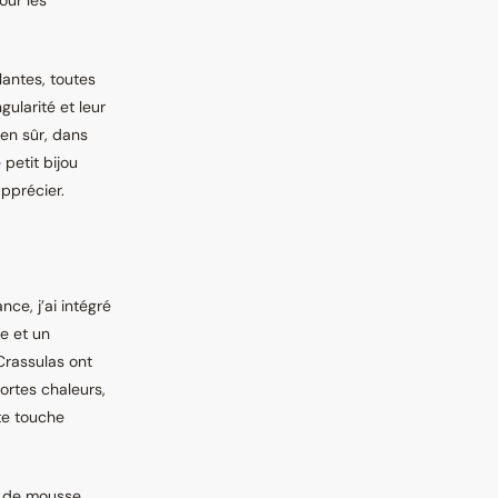
our les
lantes, toutes
gularité et leur
ien sûr, dans
petit bijou
apprécier.
ce, j’ai intégré
e et un
Crassulas ont
ortes chaleurs,
tte touche
s de mousse.