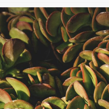
de
category:
la
publication :