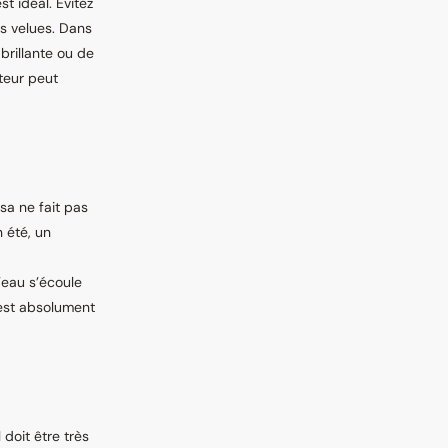
t idéal. Évitez
les velues. Dans
 brillante ou de
cteur peut
sa ne fait pas
 été, un
’eau s’écoule
 est absolument
 doit être très