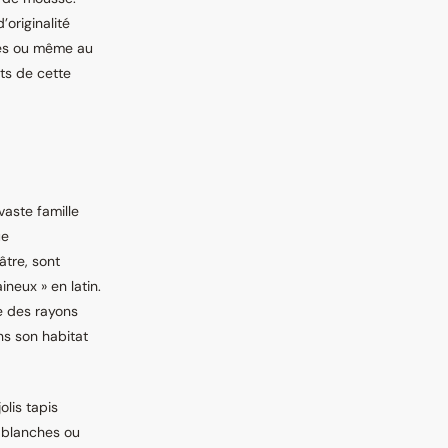
’originalité
tes ou même au
ets de cette
vaste famille
ue
âtre, sont
aineux » en latin.
te des rayons
ns son habitat
olis tapis
 blanches ou