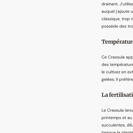
drainant. J’util
auquel j’ajoute 
classique, trop r
possède des trou
Température
Ce Crassula app
des températures
le cultivez en ex
gelées. Il préfè
La fertilisa
Le Crassula lanu
printemps et au 
succulentes, dil
lorsque la plant