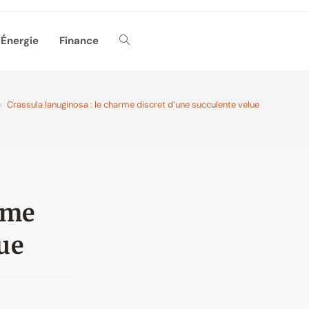
Énergie
Finance
Toggle
website
search
>
Crassula lanuginosa : le charme discret d’une succulente velue
rme
lue