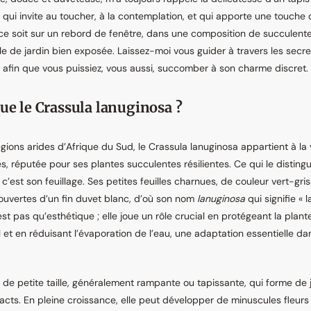
 qui invite au toucher, à la contemplation, et qui apporte une touche d
 ce soit sur un rebord de fenêtre, dans une composition de succulen
lle de jardin bien exposée. Laissez-moi vous guider à travers les secr
 afin que vous puissiez, vous aussi, succomber à son charme discret.
que le Crassula lanuginosa ?
égions arides d’Afrique du Sud, le Crassula lanuginosa appartient à la 
, réputée pour ses plantes succulentes résilientes. Ce qui le disting
’est son feuillage. Ses petites feuilles charnues, de couleur vert-gris
ouvertes d’un fin duvet blanc, d’où son nom
lanuginosa
qui signifie « l
’est pas qu’esthétique ; elle joue un rôle crucial en protégeant la plan
l et en réduisant l’évaporation de l’eau, une adaptation essentielle da
 de petite taille, généralement rampante ou tapissante, qui forme de j
cts. En pleine croissance, elle peut développer de minuscules fleurs