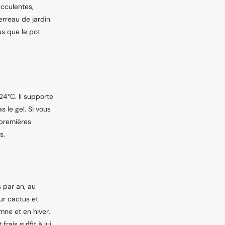
ucculentes,
erreau de jardin
us que le pot
4°C. Il supporte
 le gel. Si vous
s premières
s.
 par an, au
ur cactus et
mne et en hiver,
rais suffit à lui