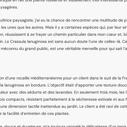
unique en fait une plante résiliente et visuellement très intéressante p
ysagères.
cultrice paysagiste, j’ai eu la chance de rencontrer une multitude de p
les unes que les autres. Mais il y a certaines espèces qui, par leur sin
tien, réussissent à se frayer un chemin particulier dans mon cœur et, b
n. Le Crassula lanuginosa est sans aucun doute l’une de celles-là. Ce 
 méconnu du grand public, est une véritable merveille pour qui sait l’
ion d’une rocaille méditerranéenne pour un client dans le sud de la Fran
la lanuginosa en bordure. L’objectif était d’apporter une texture douc
uleur avec des sédums et des lavandes. En seulement trois mois, les 
apis compacts, résistant parfaitement à la sécheresse estivale et aux f
 une dimension tactile inattendue au jardin. Le client a été ravi de ce
de la facilité d’entretien de ces plantes.
e, douce et duveteuse, m’a toujours rappelé la délicatesse d’un tapi