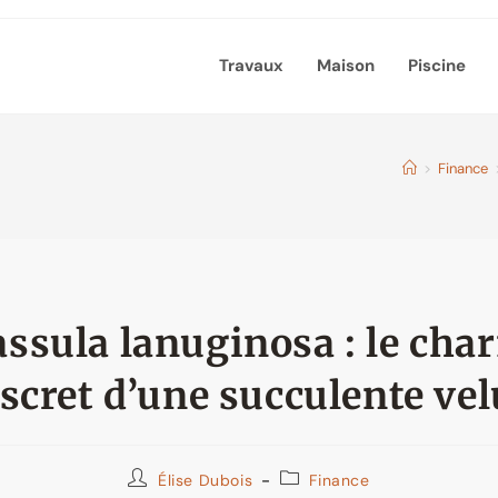
Travaux
Maison
Piscine
>
Finance
assula lanuginosa : le cha
scret d’une succulente ve
Auteur/autrice
Post
Élise Dubois
Finance